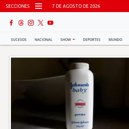
Pasar al contenido principal
SECCIONES
7 DE AGOSTO DE 2026
buscar
SUCESOS
NACIONAL
SHOW
DEPORTES
MUNDO
Sucesos
Nacional
Política
Show
Deportes
Mundo