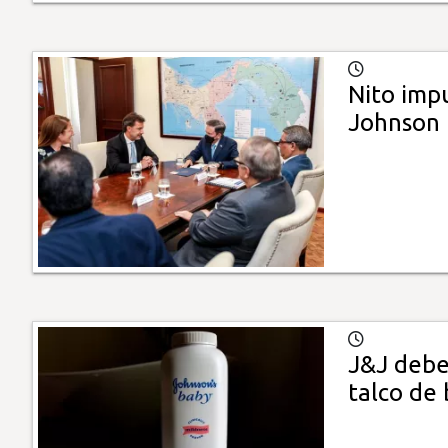
Nito imp
Johnson
J&J debe
talco de