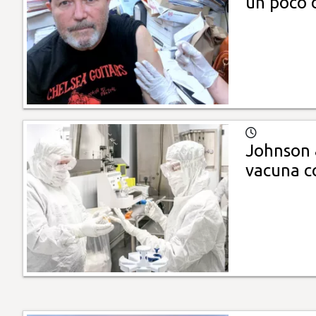
un poco 
Johnson &
vacuna c