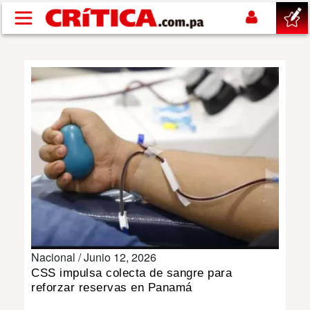
Pasar al contenido principal
buscar
SUCESOS
NACIONAL
POLÍTICA
SHOW
Nacional /
Junio 12, 2026
DEPORTES
CSS impulsa colecta de sangre para
reforzar reservas en Panamá
MUNDO