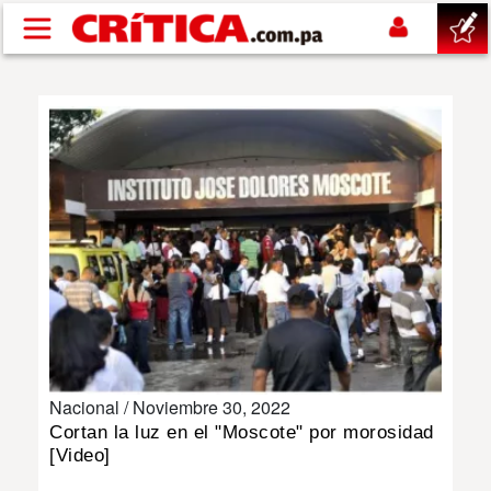
Pasar al contenido principal
buscar
SUCESOS
NACIONAL
POLÍTICA
SHOW
Nacional /
Noviembre 30, 2022
DEPORTES
Cortan la luz en el "Moscote" por morosidad
[Video]
MUNDO