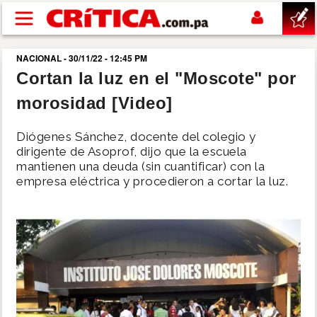
Pasar al contenido principal
NACIONAL - 30/11/22 - 12:45 PM
buscar
Cortan la luz en el "Moscote" por
morosidad [Video]
SUCESOS
Diógenes Sánchez, docente del colegio y
NACIONAL
dirigente de Asoprof, dijo que la escuela
mantienen una deuda (sin cuantificar) con la
empresa eléctrica y procedieron a cortar la luz.
POLÍTICA
SHOW
DEPORTES
MUNDO