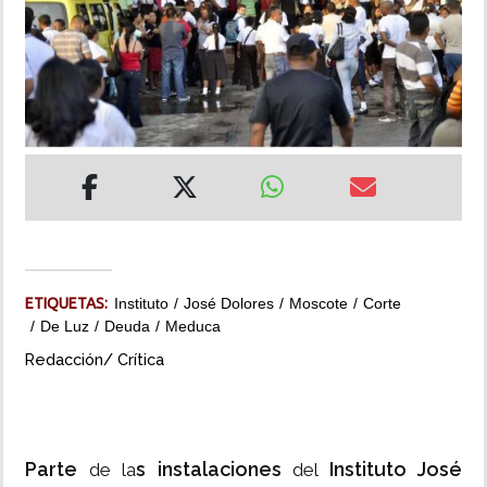
INSÓLITAS
MULTIMEDIA
IMPRESO
ETIQUETAS:
Instituto
José Dolores
Moscote
Corte
De Luz
Deuda
Meduca
Redacción/ Crítica
Parte
s instalaciones
Instituto José
de la
del