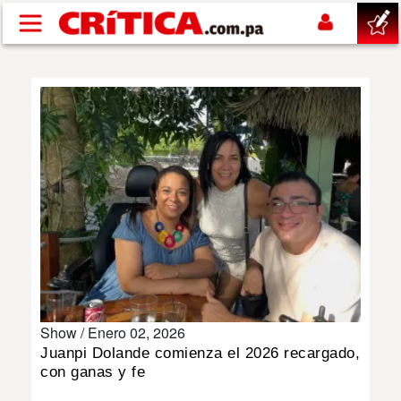
Pasar al contenido principal
buscar
SUCESOS
NACIONAL
POLÍTICA
SHOW
Show /
Enero 02, 2026
DEPORTES
Juanpi Dolande comienza el 2026 recargado,
con ganas y fe
MUNDO