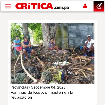
Pasar al contenido principal
buscar
SUCESOS
NACIONAL
POLÍTICA
SHOW
Provincias /
Septiembre 04, 2023
DEPORTES
Familias de Kosovo insisten en la
reubicación
MUNDO