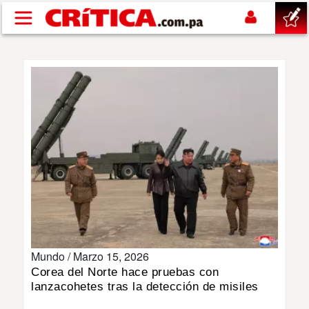
Pasar al contenido principal
buscar
SUCESOS
NACIONAL
POLÍTICA
SHOW
Mundo /
Marzo 15, 2026
DEPORTES
Corea del Norte hace pruebas con
lanzacohetes tras la detección de misiles
MUNDO