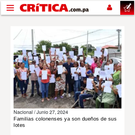
Pasar al contenido principal
buscar
SUCESOS
NACIONAL
POLÍTICA
SHOW
Nacional /
Junio 27, 2024
DEPORTES
Familias colonenses ya son dueños de sus
lotes
MUNDO