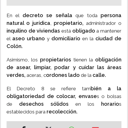
decreto se señala
persona
En el
que toda
natural o jurídica
propietario,
,
administrador o
inquilino de viviendas
obligado
está
a mantener
aseo urbano
domiciliario
ciudad de
el
y
en la
Colón.
propietarios
obligación
Asimismo, los
tienen la
de asear, limpiar, podar y cuidar las áreas
verdes,
ordones lado
calle.
aceras, c
de la
bién a la
El Decreto 8 se refiere tam
obligatoriedad de colocar, envase
s o bolsas
desechos sólidos
horario
de
en los
s
recolección.
establecidos para