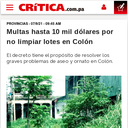
Pasar al contenido principal
PROVINCIAS - 07/9/21 - 09:45 AM
buscar
Multas hasta 10 mil dólares por
no limpiar lotes en Colón
SUCESOS
El decreto tiene el propósito de resolver los
NACIONAL
graves problemas de aseo y ornato en Colón.
POLÍTICA
SHOW
DEPORTES
MUNDO