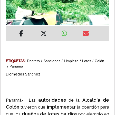
INSÓLITAS
MULTIMEDIA
IMPRESO
ETIQUETAS:
Decreto
Sanciones
Limpieza
Lotes
Colón
Panamá
Diómedes Sánchez
autoridades
Alcaldía de
Panamá- Las
de la
Colón
implementar
tuvieron que
la coerción para
dueños de lotes baldío
que los
s por ejemplo en