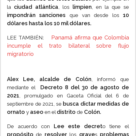
ciudad atlántica
limpien
la
, los
, en la que se
impondrán sanciones
10
que van desde los
dólares hasta los 10 mil dólares.
Panamá afirma que Colombia
LEE TAMBIÉN:
incumple el trato bilateral sobre flujo
migratorio
Alex Lee, alcalde de Colón
, informó que
Decreto 8 del 30 de agosto de
mediante el
2021
, promulgado en Gaceta Oficial del 6 de
busca dictar
medidas de
septiembre de 2021, se
ornato
aseo
distrito
Colón.
y
en el
de
Lee este decret
De acuerdo con
o tiene el
propósito
resolver
grave
problemas
de
los
s