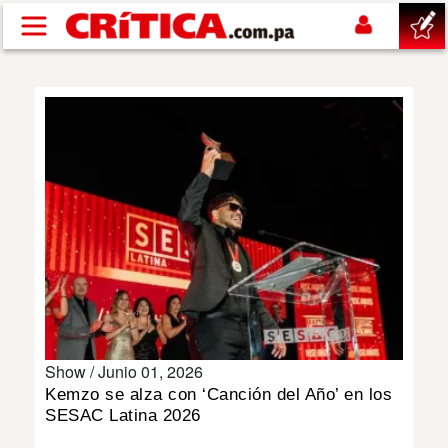
Pasar al contenido principal
buscar
SUCESOS
NACIONAL
POLÍTICA
SHOW
Show /
Junio 01, 2026
DEPORTES
Kemzo se alza con ‘Canción del Año’ en los
SESAC Latina 2026
MUNDO