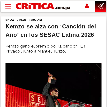
Pasar al contenido principal
SHOW - 01/6/26 - 12:00 AM
buscar
Kemzo se alza con ‘Canción del
Año’ en los SESAC Latina 2026
SUCESOS
Kemzo ganó el premio por la canción "En
NACIONAL
Privado", junto a Manuel Turizo.
POLÍTICA
SHOW
DEPORTES
MUNDO