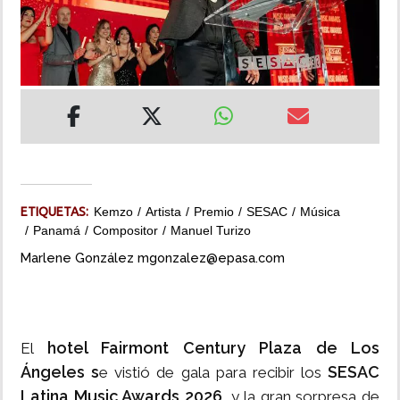
INSÓLITAS
MULTIMEDIA
IMPRESO
ETIQUETAS:
Kemzo
Artista
Premio
SESAC
Música
Panamá
Compositor
Manuel Turizo
Marlene González mgonzalez@epasa.com
hotel Fairmont Century Plaza de Los
El
Ángeles s
SESAC
e vistió de gala para recibir los
Latina Music Awards 2026
, y la gran sorpresa de