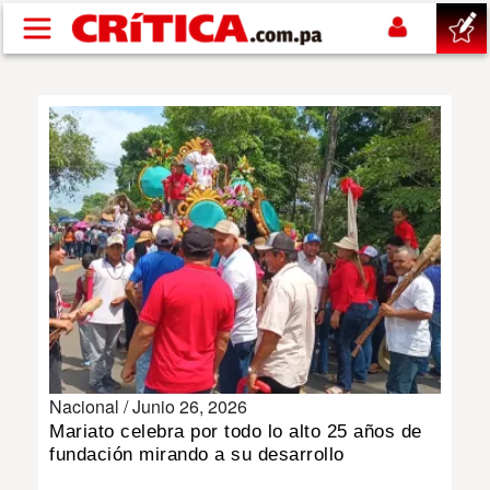
Pasar al contenido principal
buscar
SUCESOS
NACIONAL
POLÍTICA
SHOW
Nacional /
Junio 26, 2026
DEPORTES
Mariato celebra por todo lo alto 25 años de
fundación mirando a su desarrollo
MUNDO