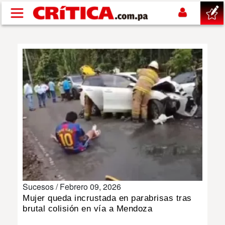
Pasar al contenido principal
buscar
SUCESOS
NACIONAL
POLÍTICA
SHOW
Sucesos /
Febrero 09, 2026
DEPORTES
Mujer queda incrustada en parabrisas tras
brutal colisión en vía a Mendoza
MUNDO