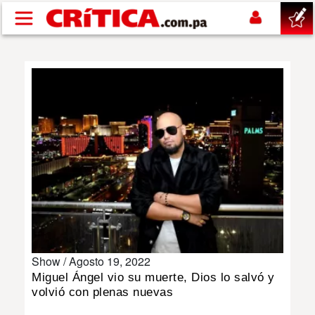
Pasar al contenido principal
buscar
SUCESOS
NACIONAL
POLÍTICA
SHOW
Show /
Agosto 19, 2022
DEPORTES
Miguel Ángel vio su muerte, Dios lo salvó y
volvió con plenas nuevas
MUNDO