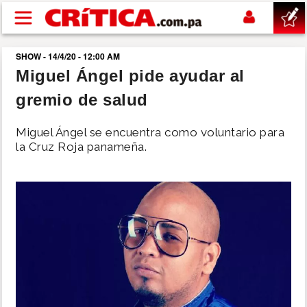
Pasar al contenido principal
SHOW - 14/4/20 - 12:00 AM
buscar
Miguel Ángel pide ayudar al
gremio de salud
SUCESOS
Miguel Ángel se encuentra como voluntario para
NACIONAL
la Cruz Roja panameña.
POLÍTICA
SHOW
DEPORTES
MUNDO