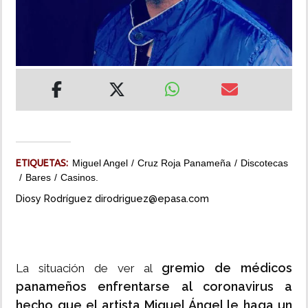
INSÓLITAS
MULTIMEDIA
IMPRESO
ETIQUETAS:
Miguel Angel
Cruz Roja Panameña
Discotecas
Bares
Casinos.
Diosy Rodríguez dirodriguez@epasa.com
gremio de médicos
La situación de ver al
panameños enfrentarse al coronavirus a
hecho que el artista Miguel Ángel le haga un