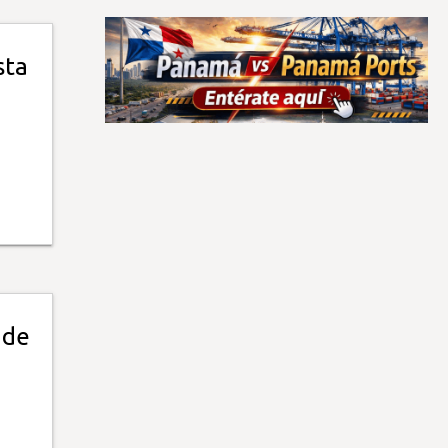
sta
 de