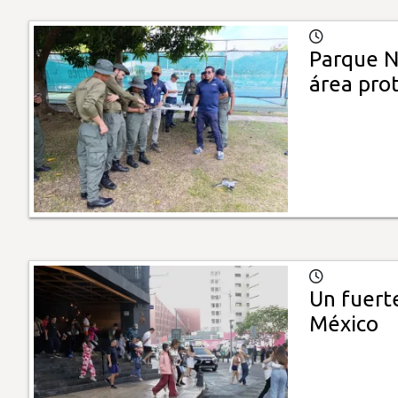
Parque N
área pro
Un fuert
México