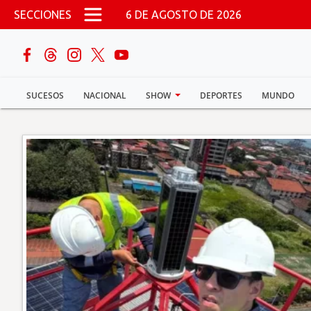
Pasar al contenido principal
SECCIONES
6 DE AGOSTO DE 2026
buscar
SUCESOS
NACIONAL
SHOW
DEPORTES
MUNDO
Sucesos
Nacional
Política
Show
Deportes
Mundo