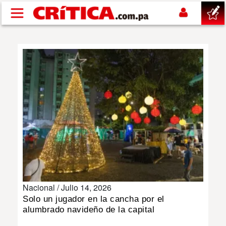
Pasar al contenido principal
buscar
SUCESOS
NACIONAL
POLÍTICA
SHOW
Nacional /
Julio 14, 2026
DEPORTES
Solo un jugador en la cancha por el
alumbrado navideño de la capital
MUNDO