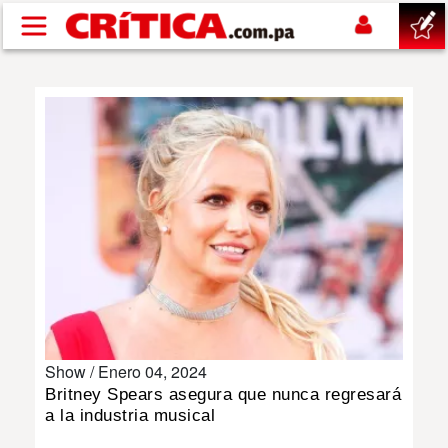
Pasar al contenido principal
buscar
SUCESOS
NACIONAL
POLÍTICA
SHOW
Show /
Enero 04, 2024
DEPORTES
Britney Spears asegura que nunca regresará
a la industria musical
MUNDO