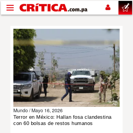
Pasar al contenido principal
buscar
SUCESOS
NACIONAL
POLÍTICA
SHOW
Mundo /
Mayo 16, 2026
DEPORTES
Terror en México: Hallan fosa clandestina
con 60 bolsas de restos humanos
MUNDO