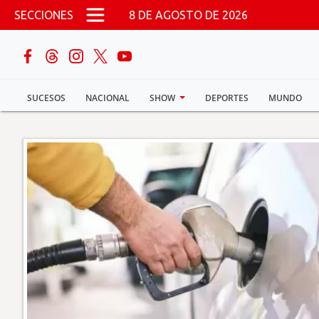
Pasar al contenido principal
SECCIONES
8 DE AGOSTO DE 2026
buscar
SUCESOS
NACIONAL
SHOW
DEPORTES
MUNDO
Sucesos
Nacional
Política
Show
Deportes
Mundo