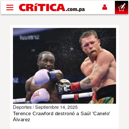
Pasar al contenido principal
buscar
SUCESOS
NACIONAL
POLÍTICA
SHOW
Deportes /
Septiembre 14, 2025
DEPORTES
Terence Crawford destronó a Saúl 'Canelo'
Álvarez
MUNDO