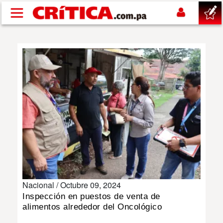
Pasar al contenido principal
buscar
SUCESOS
NACIONAL
POLÍTICA
SHOW
Nacional /
Octubre 09, 2024
DEPORTES
Inspección en puestos de venta de
alimentos alrededor del Oncológico
MUNDO