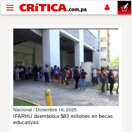
Pasar al contenido principal
buscar
SUCESOS
NACIONAL
POLÍTICA
SHOW
Nacional /
Diciembre 16, 2025
DEPORTES
IFARHU dsembolsa $83 millones en becas
educativas
MUNDO