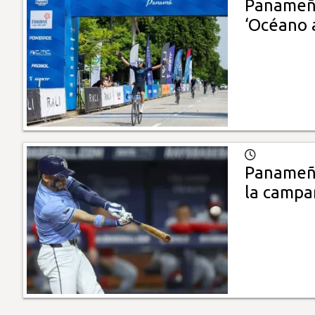
Panameño
‘Océano 
Panameño
la campa