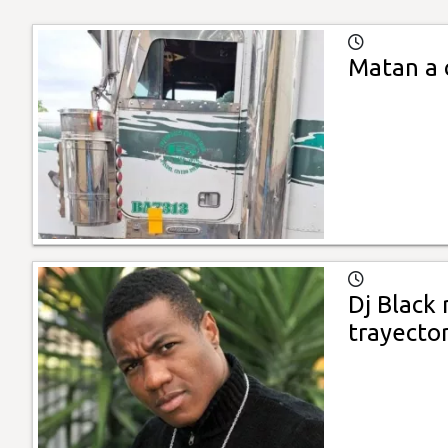
Matan a 
Dj Black 
trayector