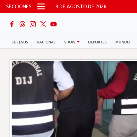
Pasar al contenido principal
SECCIONES
8 DE AGOSTO DE 2026
buscar
SUCESOS
NACIONAL
SHOW
DEPORTES
MUNDO
Sucesos
Nacional
Política
Show
Deportes
Mundo