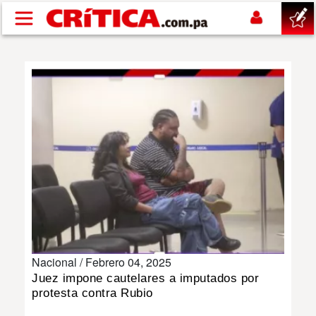
Pasar al contenido principal
buscar
SUCESOS
NACIONAL
POLÍTICA
SHOW
Nacional /
Febrero 04, 2025
DEPORTES
Juez impone cautelares a imputados por
protesta contra Rubio
MUNDO