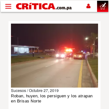
Pasar al contenido principal
buscar
SUCESOS
NACIONAL
POLÍTICA
SHOW
Sucesos /
Octubre 27, 2019
DEPORTES
Roban, huyen, los persiguen y los atrapan
en Brisas Norte
MUNDO