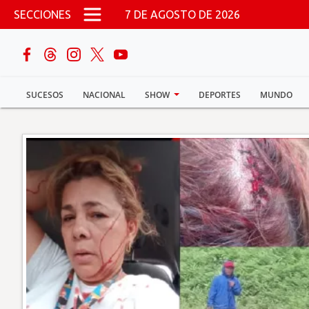
Pasar al contenido principal
SECCIONES
7 DE AGOSTO DE 2026
buscar
SUCESOS
NACIONAL
SHOW
DEPORTES
MUNDO
Sucesos
Nacional
Política
Show
Deportes
Mundo