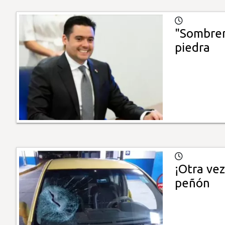
"Sombreri
piedra
¡Otra vez
peñón