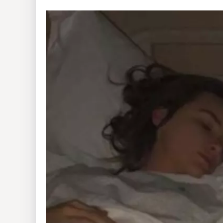
Insólitas
Multimedia
Impreso