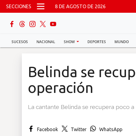
Pasar al contenido principal
SECCIONES
8 DE AGOSTO DE 2026
buscar
SUCESOS
NACIONAL
SHOW
DEPORTES
MUNDO
Sucesos
Nacional
Belinda se recup
Política
operación
Show
La cantante Belinda se recupera poco a
Deportes
Facebook
Twitter
WhatsApp
Mundo