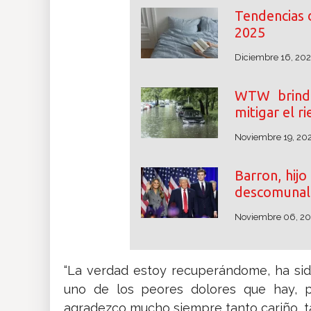
Tendencias 
2025
Diciembre 16, 20
WTW brinda
mitigar el r
Noviembre 19, 20
Barron, hij
descomunal 
Noviembre 06, 2
“La verdad estoy recuperándome, ha sido
uno de los peores dolores que hay, p
agradezco mucho siempre tanto cariño, ta