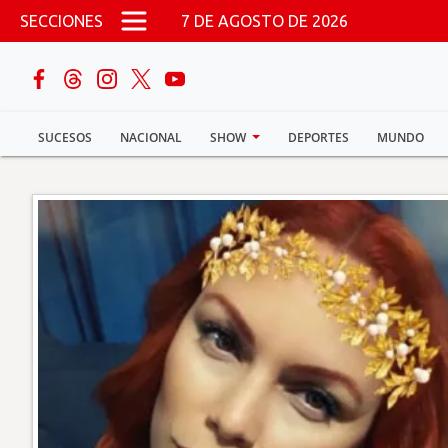
Pasar al contenido principal
SECCIONES
7 DE AGOSTO DE 2026
buscar
SUCESOS
NACIONAL
SHOW
DEPORTES
MUNDO
Sucesos
Nacional
Política
Show
Deportes
Mundo