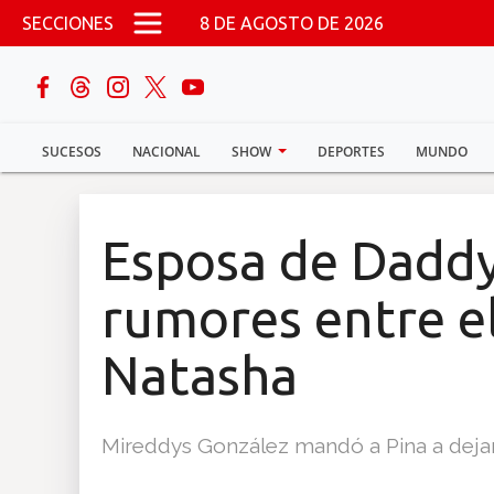
Pasar al contenido principal
SECCIONES
8 DE AGOSTO DE 2026
buscar
SUCESOS
NACIONAL
SHOW
DEPORTES
MUNDO
Sucesos
Nacional
Esposa de Daddy
Política
rumores entre e
Show
Natasha
Deportes
Mireddys González mandó a Pina a dejar
Mundo