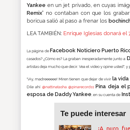
Yankee
en un jet privado, en cuyas imág
Remix
” no contaban con que los grabar
boricua salió al paso a frenar los
bochinc
LEA TAMBIÉN:
Enrique Iglesias donará el
Facebook Noticiero Puerto Ric
La página de
D
casados? ¿Cómo es?
La graban inesperadamente junto a
artistas deja mucho que decir. Vea el video y opine usted", y
la vida
"¡Ay, madreeeeee! Miren tienen que dejar de vivir
Pina deja el
Dile ahí
@nattinatasha
@pinarecords1
esposa de Daddy Yankee
Ins
, en su cuenta de
Te puede interesar
¡A puro fu