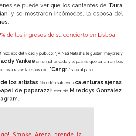
enes se puede ver que los cantantes de “
Dura
ían, y se mostraron incómodos, la esposa del
hes.
 7% de los ingresos de su concierto en Lisboa
o
hizo eco del video y publicó: "
¿
A Nati Natasha le gustan mayores y
addy Yankee
en un jet privado y el pasme que tenían ambos
"Cangri
 por esta razón la esposa del
" salió al paso.
 de los artistas
calenturas ajenas
. No estén sufriendo
.
 papel de paparazzi
Mireddys González
", escribió
,
tagram.
ego! Smoke Arena prende la