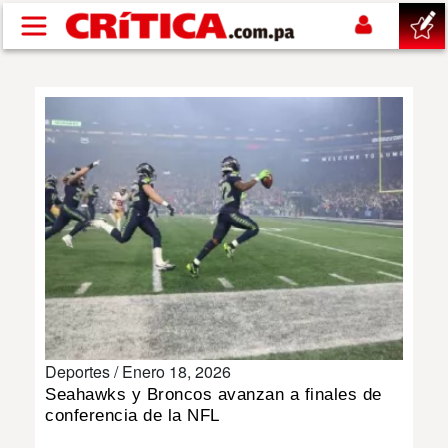
Pasar al contenido principal
buscar
SUCESOS
NACIONAL
POLÍTICA
SHOW
Deportes /
Enero 18, 2026
DEPORTES
Seahawks y Broncos avanzan a finales de
conferencia de la NFL
MUNDO