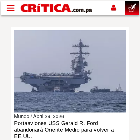
Pasar al contenido principal
buscar
SUCESOS
NACIONAL
POLÍTICA
SHOW
Mundo /
Abril 29, 2026
DEPORTES
Portaaviones USS Gerald R. Ford
abandonará Oriente Medio para volver a
MUNDO
EE.UU.