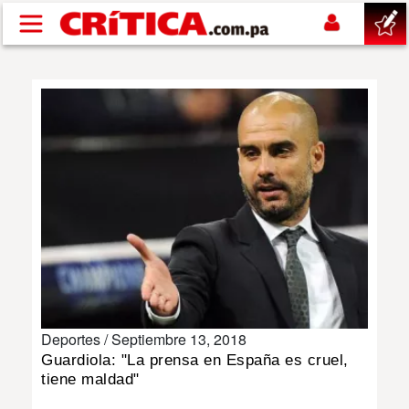
Pasar al contenido principal
buscar
SUCESOS
NACIONAL
POLÍTICA
SHOW
Deportes /
Septiembre 13, 2018
DEPORTES
Guardiola: "La prensa en España es cruel,
tiene maldad"
MUNDO