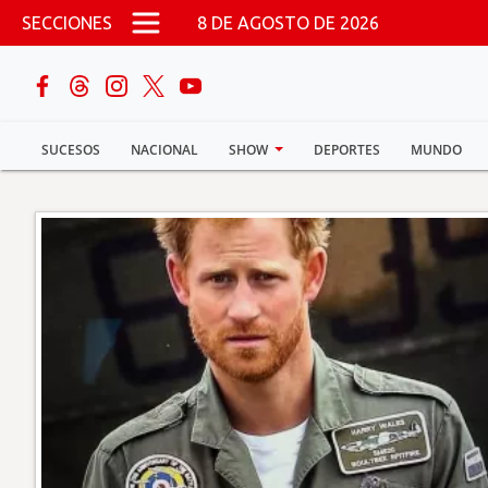
Pasar al contenido principal
SECCIONES
8 DE AGOSTO DE 2026
buscar
SUCESOS
NACIONAL
SHOW
DEPORTES
MUNDO
Sucesos
Nacional
Política
Show
Deportes
Mundo