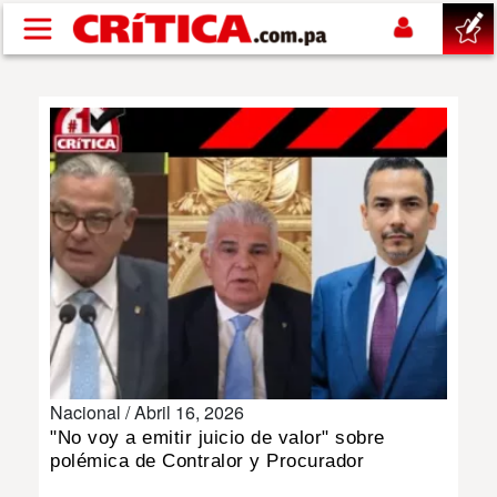
Pasar al contenido principal
buscar
SUCESOS
NACIONAL
POLÍTICA
SHOW
Nacional /
Abril 16, 2026
DEPORTES
"No voy a emitir juicio de valor" sobre
polémica de Contralor y Procurador
MUNDO