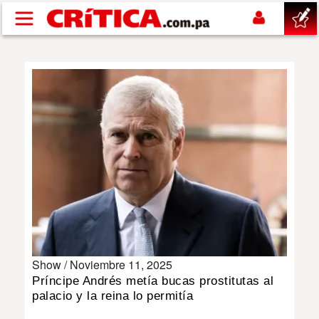
Pasar al contenido principal
buscar
SUCESOS
NACIONAL
POLÍTICA
SHOW
Show /
Noviembre 11, 2025
DEPORTES
Príncipe Andrés metía bucas prostitutas al
palacio y la reina lo permitía
MUNDO