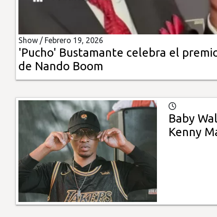
Insólitas
Show /
Febrero 19, 2026
Multimedia
'Pucho' Bustamante celebra el premi
de Nando Boom
Impreso
Baby Wal
Kenny Man