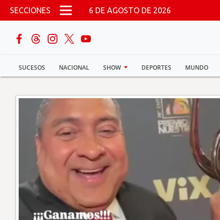
Pasar al contenido principal
SECCIONES
6 DE AGOSTO DE 2026
buscar
SUCESOS
NACIONAL
SHOW
DEPORTES
MUNDO
Sucesos
Nacional
Política
Show
Deportes
Mundo