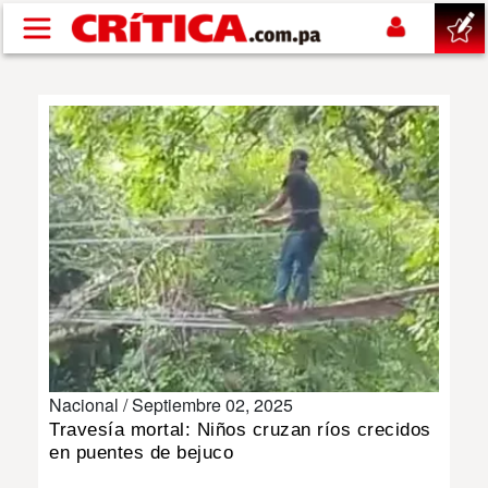
Pasar al contenido principal
buscar
SUCESOS
NACIONAL
POLÍTICA
SHOW
Nacional /
Septiembre 02, 2025
DEPORTES
Travesía mortal: Niños cruzan ríos crecidos
en puentes de bejuco
MUNDO