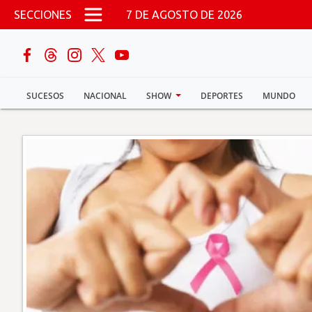
Pasar al contenido principal
SECCIONES
7 DE AGOSTO DE 2026
buscar
SUCESOS
NACIONAL
SHOW
DEPORTES
MUNDO
Sucesos
Nacional
Política
Show
Deportes
Mundo