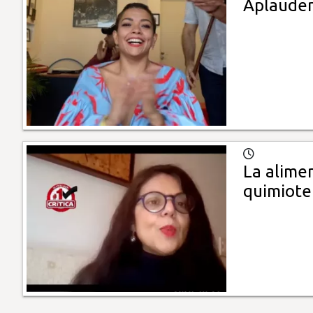
Aplauden
La alimen
quimiote