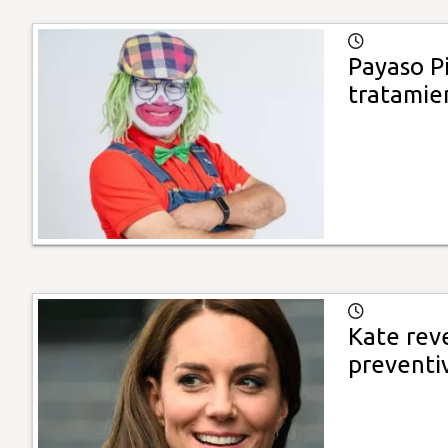
Payaso Pi
tratamie
Kate rev
preventi