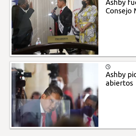
Ashby fu
Consejo 
Ashby pid
abiertos