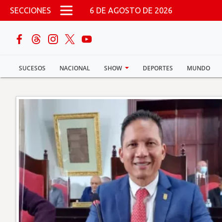
Pasar al contenido principal
SECCIONES
6 DE AGOSTO DE 2026
buscar
SUCESOS
NACIONAL
SHOW
DEPORTES
MUNDO
Sucesos
Nacional
Política
Show
Deportes
Mundo