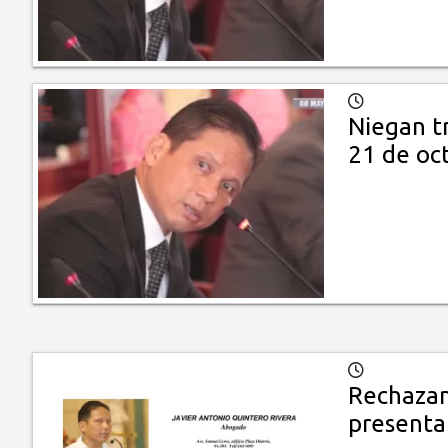
Niegan t
21 de oc
Rechazan
presenta