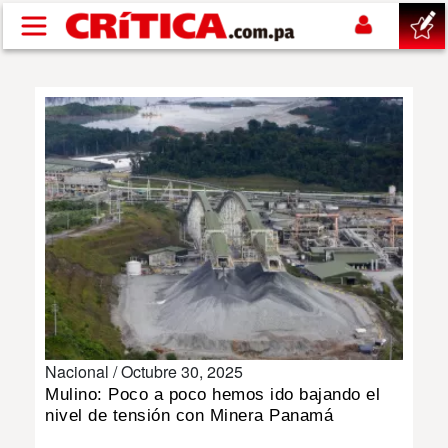
Pasar al contenido principal
buscar
SUCESOS
NACIONAL
POLÍTICA
SHOW
Nacional /
Octubre 30, 2025
DEPORTES
Mulino: Poco a poco hemos ido bajando el
nivel de tensión con Minera Panamá
MUNDO