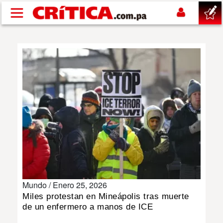
Pasar al contenido principal
buscar
SUCESOS
NACIONAL
POLÍTICA
SHOW
Mundo /
Enero 25, 2026
DEPORTES
Miles protestan en Mineápolis tras muerte
de un enfermero a manos de ICE
MUNDO