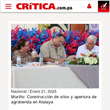
Pasar al contenido principal
buscar
SUCESOS
NACIONAL
POLÍTICA
SHOW
Nacional /
Enero 21, 2025
DEPORTES
Murillo: Construcción de silos y apertura de
agrotienda en Atalaya
MUNDO