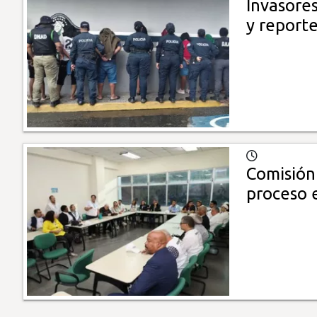
Invasore
y report
Comisión 
proceso 