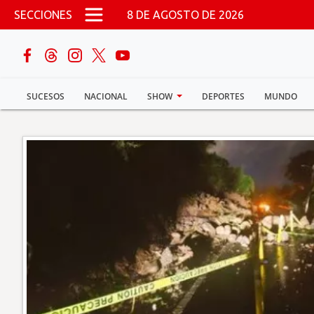
Pasar al contenido principal
SECCIONES
8 DE AGOSTO DE 2026
buscar
SUCESOS
NACIONAL
SHOW
DEPORTES
MUNDO
Sucesos
Nacional
Política
Show
Deportes
Mundo