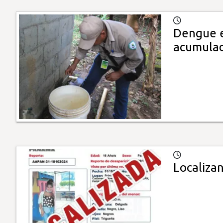
Dengue e
acumulad
Localiza