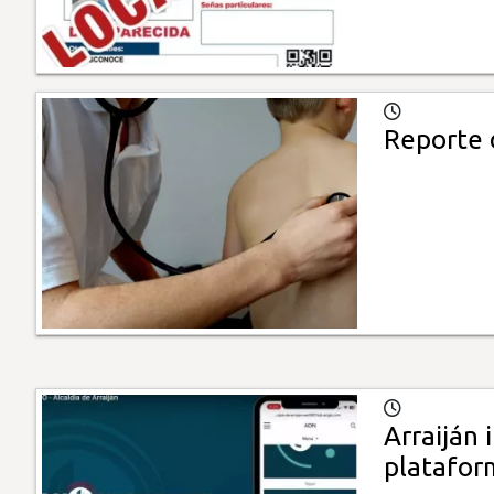
Reporte 
Arraiján 
platafo