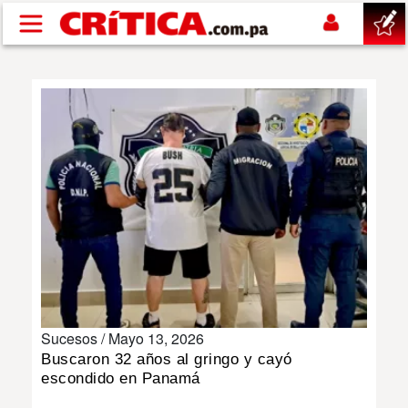
Pasar al contenido principal
buscar
SUCESOS
NACIONAL
POLÍTICA
SHOW
Sucesos /
Mayo 13, 2026
DEPORTES
Buscaron 32 años al gringo y cayó
escondido en Panamá
MUNDO