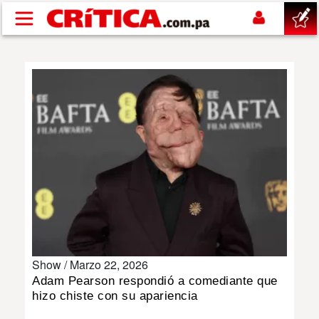
Pasar al contenido principal
buscar
SUCESOS
NACIONAL
POLÍTICA
SHOW
Show /
Marzo 22, 2026
DEPORTES
Adam Pearson respondió a comediante que
hizo chiste con su apariencia
MUNDO