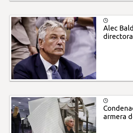
Alec Bald
directora
Condenad
armera d