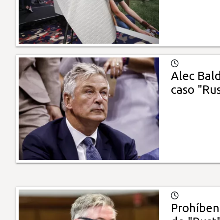
Alec Bal
caso "Ru
Prohíben 