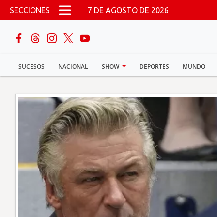
Pasar al contenido principal
SECCIONES
7 DE AGOSTO DE 2026
buscar
SUCESOS
NACIONAL
SHOW
DEPORTES
MUNDO
Sucesos
Nacional
Política
Show
Deportes
Mundo