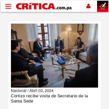
Pasar al contenido principal
buscar
SUCESOS
NACIONAL
POLÍTICA
SHOW
Nacional /
Abril 03, 2024
DEPORTES
Cortizo recibe visita de Secretario de la
Santa Sede
MUNDO