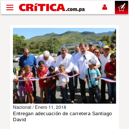
Pasar al contenido principal
buscar
SUCESOS
NACIONAL
POLÍTICA
SHOW
Nacional /
Enero 11, 2018
DEPORTES
Entregan adecuación de carretera Santiago
David
MUNDO