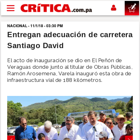
Pasar al contenido principal
NACIONAL - 11/1/18 - 03:30 PM
buscar
Entregan adecuación de carretera
Santiago David
SUCESOS
El acto de inauguración se dio en El Peñón de
NACIONAL
Veraguas donde junto al titular de Obras Públicas,
Ramón Arosemena, Varela inauguró esta obra de
infraestructura vial de 188 kilómetros.
POLÍTICA
SHOW
DEPORTES
MUNDO